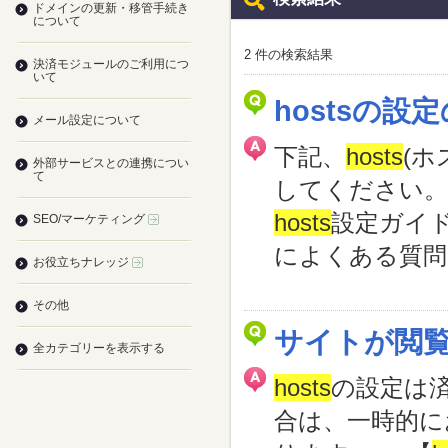
ドメインの更新・移管手続き
について
2 件の検索結果
決済モジュールのご利用につ
いて
hostsの
メール設定について
下記、
hosts
(
外部サービスとの連携につい
て
してください。 
hosts
設定ガイド 
SEO/マーケティング
によくある質問
お役立ちナレッジ
その他
サイトが閲
全カテゴリーを表示する
hosts
の設定は済
合は、一時的に