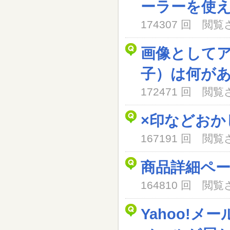
ーラーを使
174307 回 閲
画像として
子）は何が
172471 回 閲
×印などおか
167191 回 閲
商品詳細ペ
164810 回 閲
Yahoo!メ