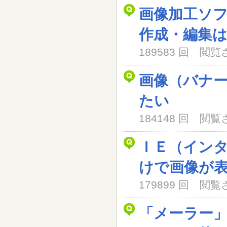
画像加工ソ
作成・編集
189583 回 閲
画像（バナ
たい
184148 回 閲
ＩＥ（イン
けで画像が
179899 回 閲
「メーラー