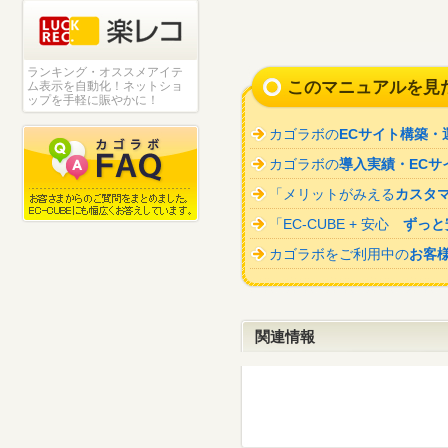
ランキング・オススメアイテ
このマニュアルを見
ム表示を自動化！ネットショ
ップを手軽に賑やかに！
カゴラボの
ECサイト構築・
カゴラボの
導入実績・ECサ
「メリットがみえる
カスタ
「EC-CUBE + 安心
ずっと
カゴラボをご利用中の
お客
関連情報