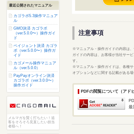
最近公開されたマニュアル
カゴラボ5.3操作マニュア
ル
GMO決済 カゴラボ
注意事項
（ver.5.0.0〜）操作ガイ
ド
ペイジェント決済 カゴラ
※マニュアル・操作ガイドの内容は、
ボ（ver.5.0.0〜）操作ガ
ガイドの内容は、お客様が当社サービ
イド
す。
カゴメール操作マニュア
※マニュアル・操作ガイドは、各種サ
ル（ver.5.0.0）
オプションなどに関する記載がある場
PayPayオンライン決済
カゴラボ（ver.3.0.0〜）
操作ガイド
PDFの閲覧について（アドビ社 
P
最
メルマガを賢く打ちたい！追
客をそろそろ見直したい担当
者様へ！