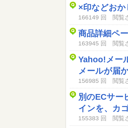
×印などおか
166149 回 閲
商品詳細ペ
163945 回 閲
Yahoo!メ
メールが届
156985 回 閲
別のECサー
インを、カ
155383 回 閲