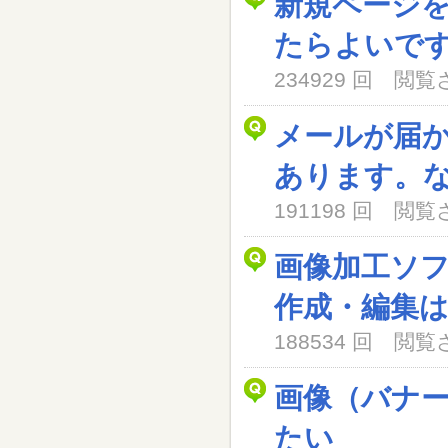
新規ページ
たらよいで
234929 回 閲
メールが届
あります。
191198 回 閲
画像加工ソ
作成・編集
188534 回 閲
画像（バナ
たい