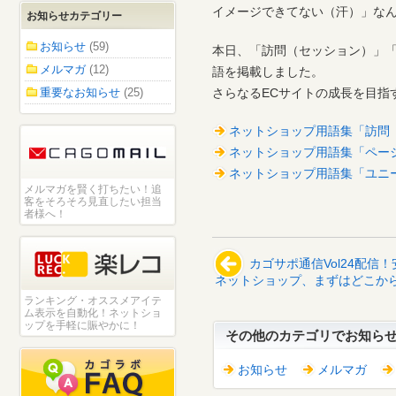
イメージできてない（汗）」な
お知らせカテゴリー
お知らせ
(59)
本日、「訪問（セッション）」
メルマガ
(12)
語を掲載しました。
重要なお知らせ
(25)
さらなるECサイトの成長を目指
ネットショップ用語集「訪問
ネットショップ用語集「ペー
ネットショップ用語集「ユニ
メルマガを賢く打ちたい！追
客をそろそろ見直したい担当
者様へ！
カゴサポ通信Vol24配
ネットショップ、まずはどこか
ランキング・オススメアイテ
ム表示を自動化！ネットショ
ップを手軽に賑やかに！
その他のカテゴリでお知ら
お知らせ
メルマガ