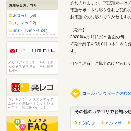
恐れ入りますが、下記期間中は
お知らせカテゴリー
電話サポート対応を含むご契約
お知らせ
(59)
お電話での対応ができかねます
メルマガ
(12)
【期間】
重要なお知らせ
(25)
2020年4月1日(水)〜当面の間
※期間終了を5月6日（木）から
す。
メルマガを賢く打ちたい！追
何卒ご理解、ご協力のほど宜し
客をそろそろ見直したい担当
者様へ！
ゴールデンウィーク休暇
ランキング・オススメアイテ
ム表示を自動化！ネットショ
ップを手軽に賑やかに！
その他のカテゴリでお知ら
お知らせ
メルマガ