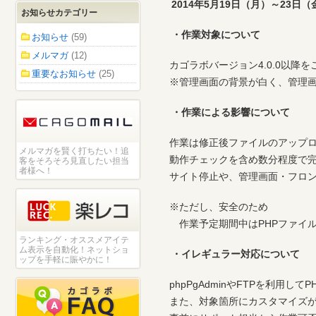
2014年5月19日（月）～23日（
お知らせカテゴリー
・作業対象について
お知らせ
(59)
メルマガ
(12)
カゴラボバージョン4.0.0以降
重要なお知らせ
(25)
※管理画面の背景が白く、管理画面
・作業による影響について
作業は修正後ファイルのアップ
メルマガを賢く打ちたい！追
動作チェックを含め数分程度で
客をそろそろ見直したい担当
者様へ！
サイト停止や、管理画面・フロ
※ただし、安全のため
作業予定期間中はPHPファイ
ランキング・オススメアイテ
ム表示を自動化！ネットショ
・イレギュラー対応について
ップを手軽に賑やかに！
phpPgAdminやFTPを利用
また、対象箇所にカスタマイズ