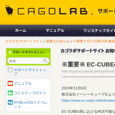
CAGOLAB. サポートサイト
カゴラボ サポートサイト
重要なお知らせ
※重要※ EC-CUBE4系 脆弱
検索
※重要※ EC-CU
サポートサイトトッ
https://support.cagolab.jp/blog/importa
プ
マニュアル
2023年11月6日
ワンステップガイド
株式会社イーシーキューブ社より
https://www.ec-cube.net/info/w
HTML+CSSリファレ
ンス
EC-CUBE4系におけるRCE可能