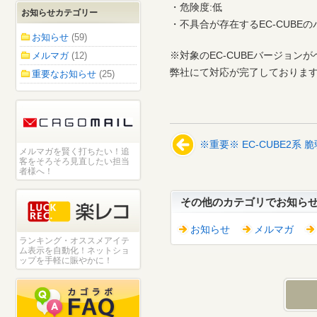
・危険度:低
お知らせカテゴリー
・不具合が存在するEC-CUBEのバー
お知らせ
(59)
※対象のEC-CUBEバージョン
メルマガ
(12)
弊社にて対応が完了しておりま
重要なお知らせ
(25)
※重要※ EC-CUBE2
メルマガを賢く打ちたい！追
客をそろそろ見直したい担当
者様へ！
その他のカテゴリでお知ら
お知らせ
メルマガ
ランキング・オススメアイテ
ム表示を自動化！ネットショ
ップを手軽に賑やかに！