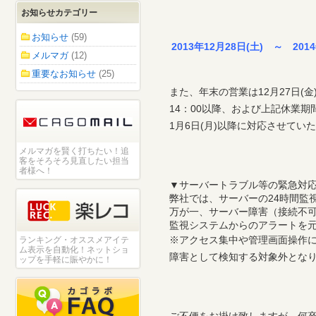
お知らせカテゴリー
お知らせ
(59)
2013年12月28日(土) ～ 201
メルマガ
(12)
重要なお知らせ
(25)
また、年末の営業は12月27日(金
14：00以降、および上記休業
1月6日(月)以降に対応させてい
メルマガを賢く打ちたい！追
客をそろそろ見直したい担当
者様へ！
▼サーバートラブル等の緊急対
弊社では、サーバーの24時間監
万が一、サーバー障害（接続不
監視システムからのアラートを
※アクセス集中や管理画面操作
ランキング・オススメアイテ
ム表示を自動化！ネットショ
障害として検知する対象外とな
ップを手軽に賑やかに！