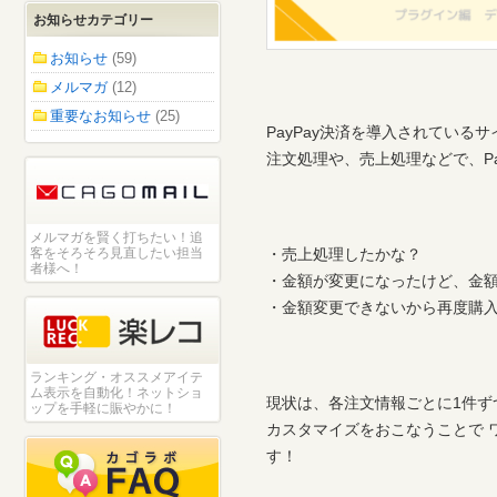
お知らせカテゴリー
お知らせ
(59)
メルマガ
(12)
重要なお知らせ
(25)
PayPay決済を導入されてい
注文処理や、売上処理などで、P
メルマガを賢く打ちたい！追
客をそろそろ見直したい担当
・売上処理したかな？
者様へ！
・金額が変更になったけど、金
・金額変更できないから再度購入
ランキング・オススメアイテ
ム表示を自動化！ネットショ
現状は、各注文情報ごとに1件ず
ップを手軽に賑やかに！
カスタマイズをおこなうことで 
す！