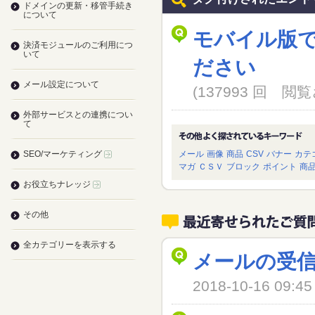
ドメインの更新・移管手続き
について
モバイル版
決済モジュールのご利用につ
いて
ださい
メール設定について
(137993 回 
外部サービスとの連携につい
て
SEO/マーケティング
メール
画像
商品
CSV
バナー
カテ
マガ
ＣＳＶ
ブロック
ポイント
商
お役立ちナレッジ
その他
全カテゴリーを表示する
メールの受
2018-10-16 09