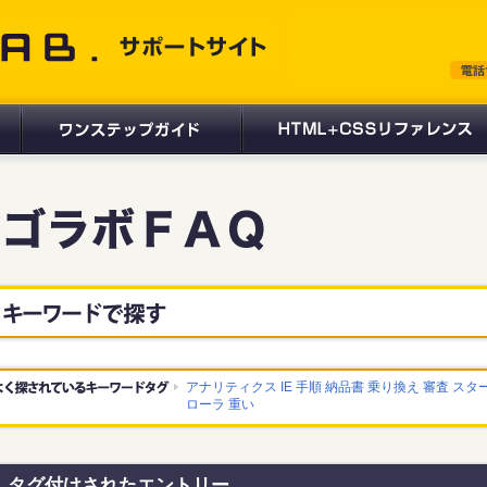
 サポートサイト
アナリティクス
IE
手順
納品書
乗り換え
審査
スタ
ローラ
重い
タグ付けされたエントリー