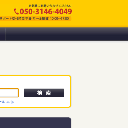
ール
.co.jp