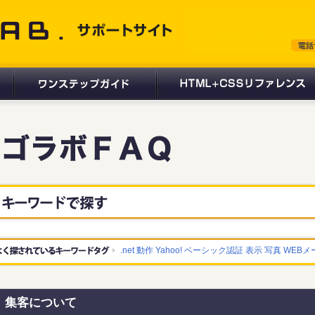
 サポートサイト
.net
動作
Yahoo!
ベーシック認証
表示
写真
WEBメ
集客について