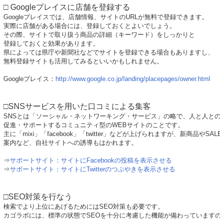
□ Googleプレイスに店舗を登録する
Googleプレイスでは、店舗情報、サイトのURLが無料で登録できます。
実際に店舗がある場合には、登録しておくとよいでしょう。
その際、サイトで取り扱う商品の詳細（キーワード）をしっかりと
登録しておくと効果があります。
県によっては県庁や新聞社などでサイトを登録できる場合もありますし、
無料登録サイトも活用してみるといいかもしれません。
Googleプレイス：
http://www.google.co.jp/landing/placepages/owner.html
□SNSサービスを用いた口コミによる集客
SNSとは「ソーシャル・ネットワーキング・サービス」の略で、人と人と
促進・サポートするコミュニティ型のWEBサイトのことです。
主に「mixi」「facebook」「twitter」などが上げられますが、新商品やSAL
案内など、自社サイトへの誘導もはかれます。
⇒
サポートサイト：サイトにFacebookの投稿を表示させる
⇒
サポートサイト：サイトにTwitterのつぶやきを表示させる
□SEO対策を行なう
検索でより上位にあげるためにはSEO対策も必要です。
カゴラボには、標準の状態でSEOを十分に考慮した機能が備わっています