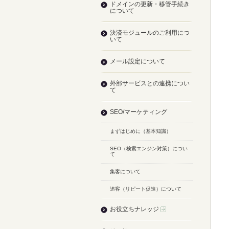
ドメインの更新・移管手続き
について
決済モジュールのご利用につ
いて
メール設定について
外部サービスとの連携につい
て
SEO/マーケティング
まずはじめに（基本知識）
SEO（検索エンジン対策）につい
て
集客について
追客（リピート促進）について
お役立ちナレッジ