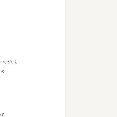
のつながりを
Eの
ので、