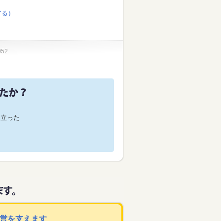
する）
052
役に立った
運営を支えます