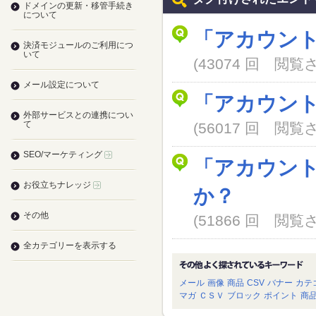
ドメインの更新・移管手続き
について
「アカウン
決済モジュールのご利用につ
いて
(43074 回 閲
メール設定について
「アカウン
外部サービスとの連携につい
て
(56017 回 閲
SEO/マーケティング
「アカウン
お役立ちナレッジ
か？
その他
(51866 回 閲
全カテゴリーを表示する
メール
画像
商品
CSV
バナー
カテ
マガ
ＣＳＶ
ブロック
ポイント
商