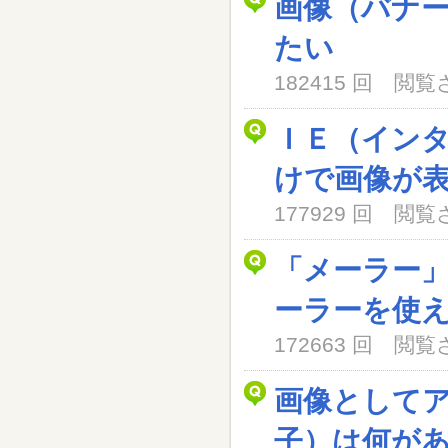
画像（バナ
たい
182415 回 閲
ＩＥ（イン
けで画像が
177929 回 閲
「メーラー
ーラーを使
172663 回 閲
画像として
子）は何が