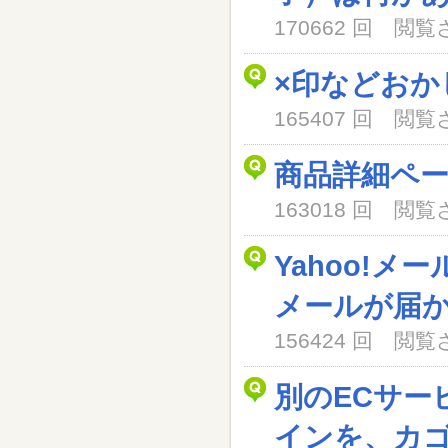
170662 回 閲
×印などおか
165407 回 閲
商品詳細ペ
163018 回 閲
Yahoo!メ
メールが届
156424 回 閲
別のECサー
インを、カ