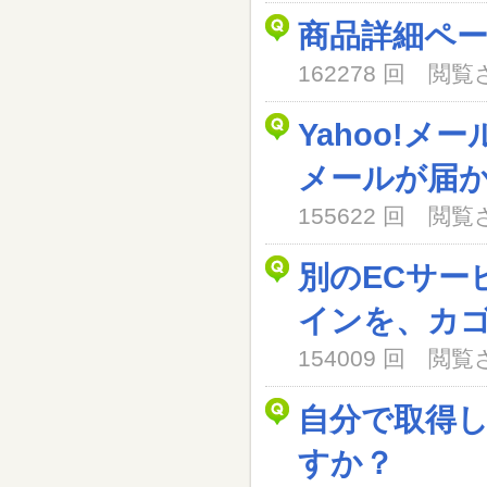
商品詳細ペ
162278 回 閲
Yahoo!メ
メールが届
155622 回 閲
別のECサー
インを、カ
154009 回 閲
自分で取得
すか？