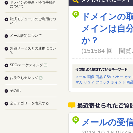
ドメインの更新・移管手続き
について
ドメインの
決済モジュールのご利用につ
いて
メインは自
メール設定について
か？
外部サービスとの連携につい
(151584 回 
て
SEO/マーケティング
メール
画像
商品
CSV
バナー
カテ
お役立ちナレッジ
マガ
ＣＳＶ
ブロック
ポイント
商
その他
全カテゴリーを表示する
メールの受
2018-10-16 09