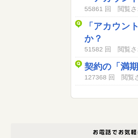
55861 回 閲
「アカウン
か？
51582 回 閲
契約の「満
127368 回 閲