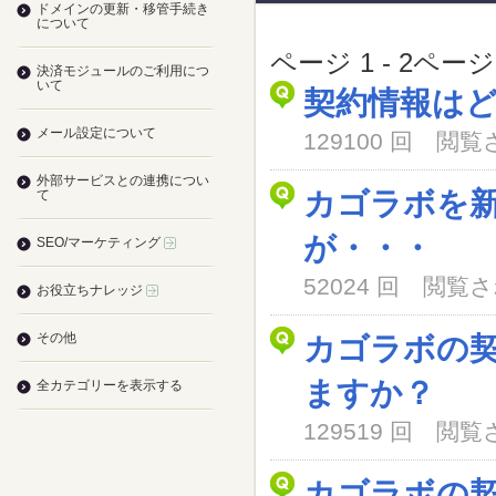
ドメインの更新・移管手続き
について
ページ 1 - 2ペー
決済モジュールのご利用につ
いて
契約情報は
メール設定について
129100 回 閲
外部サービスとの連携につい
カゴラボを
て
が・・・
SEO/マーケティング
52024 回 閲
お役立ちナレッジ
その他
カゴラボの
ますか？
全カテゴリーを表示する
129519 回 閲
カゴラボの