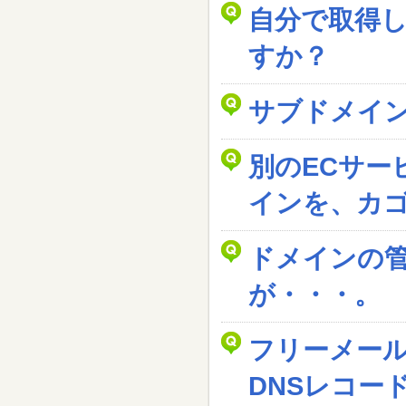
自分で取得
すか？
サブドメイ
別のECサー
インを、カ
ドメインの
が・・・。
フリーメー
DNSレコー