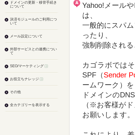
ドメインの更新・移管手続き
Yahoo!メー
について
は、
決済モジュールのご利用につ
いて
一般的にスパム
ったり、
メール設定について
強制削除される
外部サービスとの連携につい
て
カゴラボではそ
SEO/マーケティング
SPF（
Sender P
お役立ちナレッジ
ームワーク）を
その他
ドメインのDN
（※お客様がド
全カテゴリーを表示する
お願いします。
これにより、差