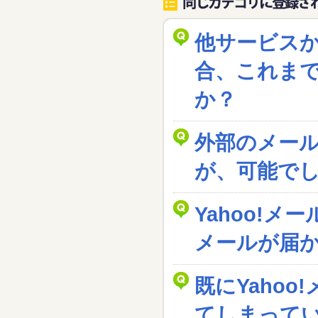
他サービス
合、これま
か？
外部のメー
が、可能で
Yahoo!メ
メールが届
既にYaho
てしまって