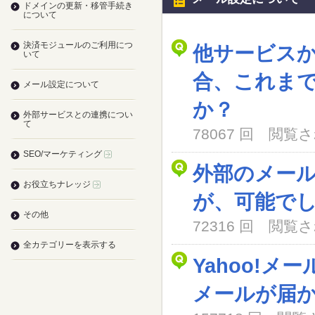
ドメインの更新・移管手続き
について
決済モジュールのご利用につ
他サービス
いて
合、これま
メール設定について
か？
外部サービスとの連携につい
て
78067 回 閲
SEO/マーケティング
外部のメー
お役立ちナレッジ
が、可能で
その他
72316 回 閲
全カテゴリーを表示する
Yahoo!メ
メールが届