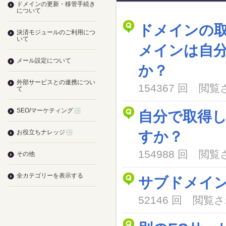
ドメインの更新・移管手続き
について
ドメインの
決済モジュールのご利用につ
いて
メインは自
メール設定について
か？
外部サービスとの連携につい
154367 回 閲
て
SEO/マーケティング
自分で取得
お役立ちナレッジ
すか？
154988 回 閲
その他
全カテゴリーを表示する
サブドメイ
52146 回 閲