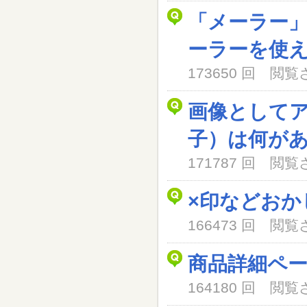
「メーラー
ーラーを使
173650 回 閲
画像として
子）は何が
171787 回 閲
×印などおか
166473 回 閲
商品詳細ペ
164180 回 閲