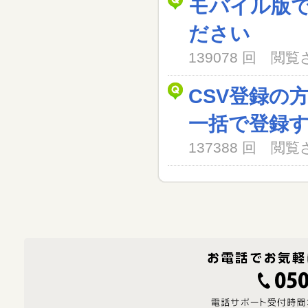
モバイル版
ださい
139078 回 閲
CSV登録の
一括で登録
137388 回 閲