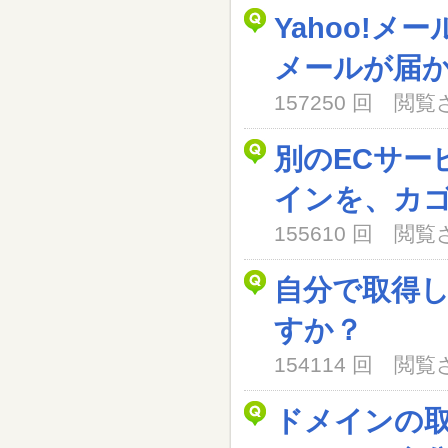
Yahoo!メ
メールが届
157250 回 閲
別のECサー
インを、カ
155610 回 閲
自分で取得
すか？
154114 回 閲
ドメインの