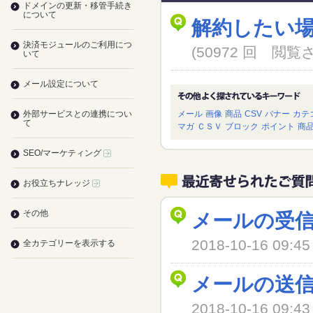
ドメインの更新・移管手続き
について
解約したい
決済モジュールのご利用につ
(50972 回 閲
いて
メール設定について
外部サービスとの連携につい
メール
画像
商品
CSV
バナー
カテ
て
マガ
ＣＳＶ
ブロック
ポイント
商
SEO/マーケティング
お役立ちナレッジ
その他
メールの受
2018-10-16 09
全カテゴリーを表示する
メールの送
2018-10-16 09