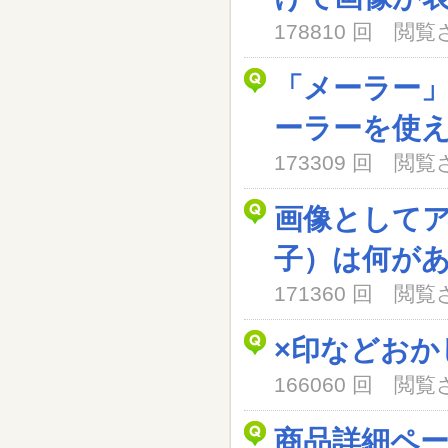
178810 回 閲
「メーラー
ーラーを使
173309 回 閲
画像として
子）は何が
171360 回 閲
×印などおか
166060 回 閲
商品詳細ペ