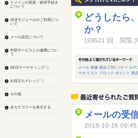
ドメインの更新・移管手続き
について
どうしたら
決済モジュールのご利用につ
いて
か？
メール設定について
(33521 回 閲
外部サービスとの連携につい
て
SEO/マーケティング
メール
画像
商品
CSV
バナー
カテ
マガ
ＣＳＶ
ブロック
ポイント
商
お役立ちナレッジ
その他
全カテゴリーを表示する
メールの受
2018-10-16 09