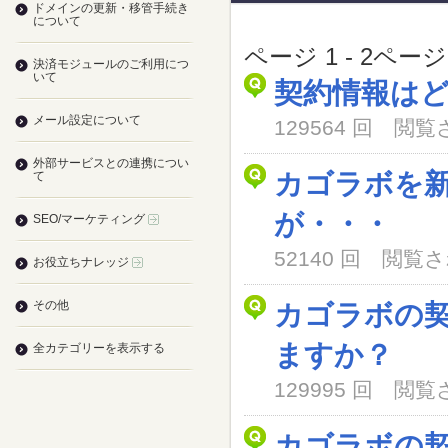
ドメインの更新・移管手続き
について
ページ 1 - 2ペー
決済モジュールのご利用につ
いて
契約情報は
メール設定について
129564 回 閲
外部サービスとの連携につい
カゴラボを
て
が・・・
SEO/マーケティング
52140 回 閲
お役立ちナレッジ
その他
カゴラボの
ますか？
全カテゴリーを表示する
129995 回 閲
カゴラボの