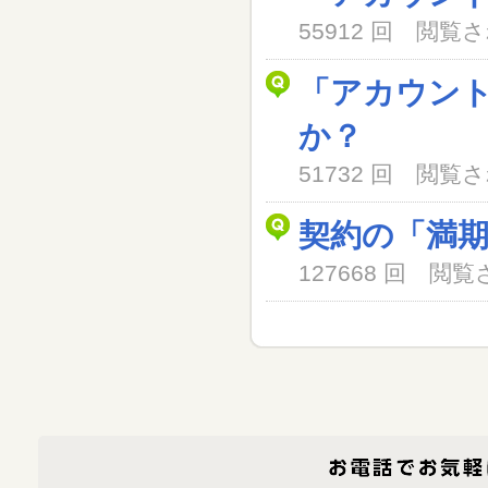
55912 回 閲
「アカウン
か？
51732 回 閲
契約の「満
127668 回 閲