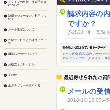
ドメインの更新・移管手続き
について
請求内容の
決済モジュールのご利用につ
いて
ですか？
メール設定について
(52531 回 閲
外部サービスとの連携につい
て
SEO/マーケティング
メール
画像
商品
CSV
バナー
カテ
マガ
ＣＳＶ
ブロック
ポイント
商
お役立ちナレッジ
その他
全カテゴリーを表示する
メールの受
2018-10-16 09