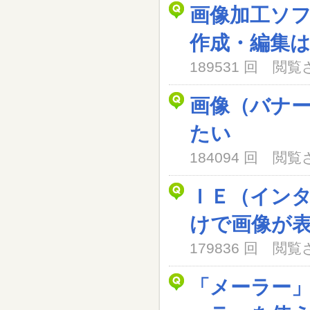
画像加工ソ
作成・編集
189531 回 閲
画像（バナ
たい
184094 回 閲
ＩＥ（イン
けで画像が
179836 回 閲
「メーラー