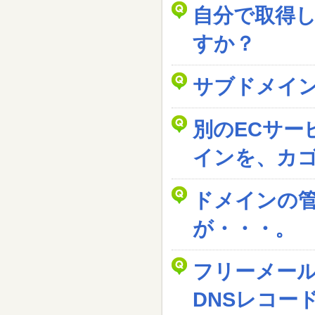
自分で取得
すか？
サブドメイ
別のECサー
インを、カ
ドメインの
が・・・。
フリーメー
DNSレコー