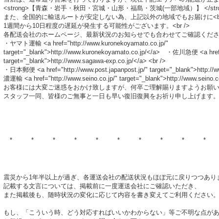
<strong>【青森・岩手・秋田・宮城・山形・福島・茨城(一部地域）】 </strong> <
また、全国的に輸送ルートが安定しない為、上記以外の地域でもお届けに<br 
1週間から10日程度の遅延が発生する可能性がございます。<br />
各配送会社のホームページ、最新状況のお知らせでも合わせてご確認ください。 <br
・ヤマト運輸 <a href="http://www.kuronekoyamato.co.jp/"
target="_blank">http://www.kuronekoyamato.co.jp/</a> ・佐川急便 <a href=
target="_blank">http://www.sagawa-exp.co.jp/</a> <br />
・日本郵便 <a href="http://www.post.japanpost.jp/" target="_blank">ht
濃運輸 <a href="http://www.seino.co.jp/" target="_blank">http://www.seino.co
お客様には大変ご迷惑をおかけ致しますが、何卒ご理解賜りますようお願いいた
スタッフ一同、皆様のご無事と一日も早い復旧復興をお祈り申し上げます。 <br /> 
* * * * * * * * * * 
震災から1年半以上が過ぎ、各運送会社の配送状況もほぼ元に戻りつつあり
記載する文言については、掲載前に一度運送会社にご確認いただき、
また掲載後も、随時状況の変化に応じて内容を書き変えてご利用ください
もし、「こういう時、どう対応すればいいかわからない」等ご不明な点が