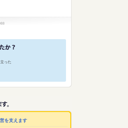
088
役に立った
運営を支えます