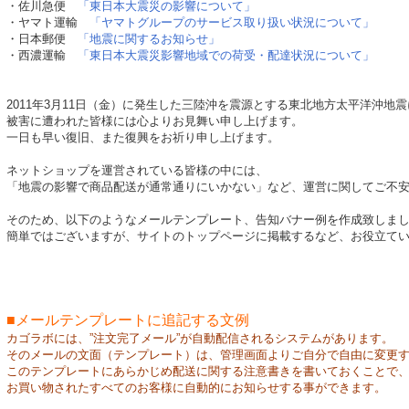
・佐川急便
「東日本大震災の影響について」
・ヤマト運輸
「ヤマトグループのサービス取り扱い状況について」
・日本郵便
「地震に関するお知らせ」
・西濃運輸
「東日本大震災影響地域での荷受・配達状況について」
2011年3月11日（金）に発生した三陸沖を震源とする東北地方太平洋沖地
被害に遭われた皆様には心よりお見舞い申し上げます。
一日も早い復旧、また復興をお祈り申し上げます。
ネットショップを運営されている皆様の中には、
「地震の影響で商品配送が通常通りにいかない」など、運営に関してご不
そのため、以下のようなメールテンプレート、告知バナー例を作成致しま
簡単ではございますが、サイトのトップページに掲載するなど、お役立て
■メールテンプレートに追記する文例
カゴラボには、”注文完了メール”が自動配信されるシステムがあります。
そのメールの文面（テンプレート）は、管理画面よりご自分で自由に変更
このテンプレートにあらかじめ配送に関する注意書きを書いておくことで
お買い物されたすべてのお客様に自動的にお知らせする事ができます。