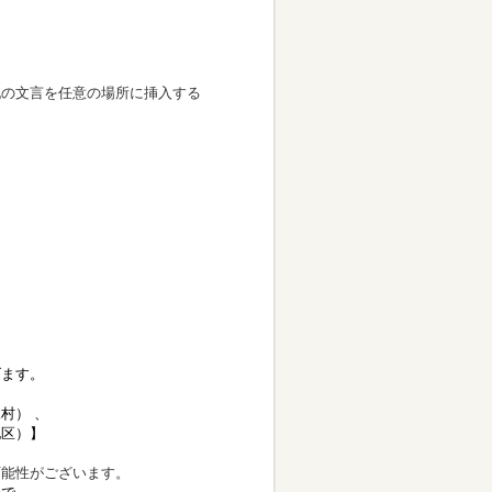
の文言を任意の場所に挿入する
）
げます。
村） 、
地区）
】
可能性がございます。