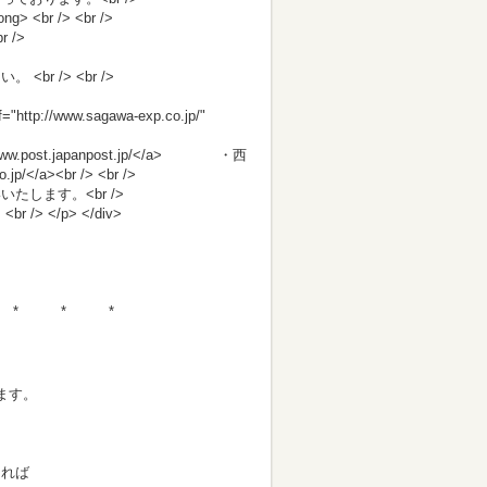
br /> <br />
/>
 /> <br />
"http://www.sagawa-exp.co.jp/"
tp://www.post.japanpost.jp/</a> ・西
.jp/</a><br /> <br />
します。<br />
</p> </div>
* * *
ます。
。
あれば