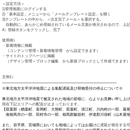
＜設定方法＞
1)管理画面にログインする
2)「基本設定」メニューから「メールテンプレート設定」を開く
3)テンプレートの中から、＜注文完了メール＞を選択する。
自動的に、あらかじめ登録されているメール文面が表示されるので、上記
4）登録ボタンをクリックし、完了
使用例）
・新着情報に掲載
（コンテンツ管理＞新着情報管理 から設定できます）
・サイトのトップページに掲載
（デザイン管理＞ブロック編集 から新規ブロックとして作成できます
文例1）
-------------------------------------------------------------------------------
※東北地方太平洋沖地震による集配遅延及び荷物受付の停止について※
東北地方太平洋沖地震で被災された地域の皆様に、心よりお見舞い申し上
現在下記エリアへの配送が止まっております。
【
双葉郡（楢葉町、富岡町、大熊町、双葉町、浪江町、川内村の一部、葛尾
南相馬市の一部、田村市の一部、相馬郡飯舘村、伊達郡川俣町（山木屋
また、岩手県、宮城県においても地域によってはお届けに
遅延が発生する