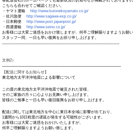
各配送会社のホームページでも最新状況のお知らせが掲載されております
こちらも合わせてご確認ください。
・ヤマト運輸
http://www.kuronekoyamato.co.jp/
・佐川急便
http://www.sagawa-exp.co.jp/
・日本郵便
http://www.post.japanpost.jp/
・西濃運輸
http://www.seino.co.jp/
お客様には大変ご迷惑をおかけ致しますが、何卒ご理解賜りますようお願
スタッフ一同、一日も早い復興をお祈り申し上げます。
-------------------------------------------------------------------------------
文例2）
--------------------------------------------------------------------------------
【配送に関するお知らせ】
東北地方太平洋沖地震による影響について
この度の東北地方太平洋沖地震で被災された皆様、
そのご家族の方々に心よりお見舞い申し上げます。
皆様のご無事と一日も早い復旧復興をお祈り申し上げます。
配送に関しては
東北地方を中心に東日本全域に影響が出ており、
1週間から
10日程度の遅延が発生する可能性がございます。
お客様には大変ご迷惑をおかけいたしますが、
何卒
ご理解賜りますようお願い致します。