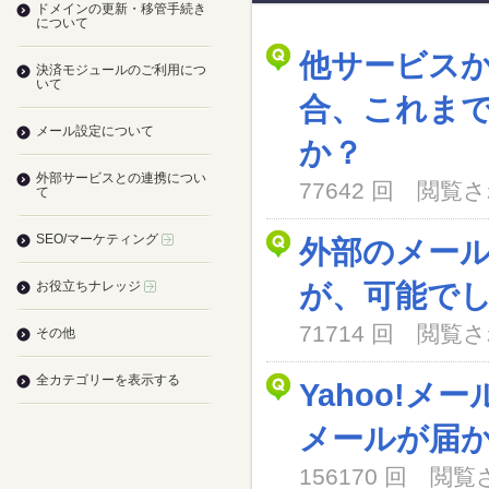
ドメインの更新・移管手続き
について
他サービス
決済モジュールのご利用につ
いて
合、これま
メール設定について
か？
外部サービスとの連携につい
77642 回 閲
て
SEO/マーケティング
外部のメー
お役立ちナレッジ
が、可能で
71714 回 閲
その他
全カテゴリーを表示する
Yahoo!メ
メールが届
156170 回 閲