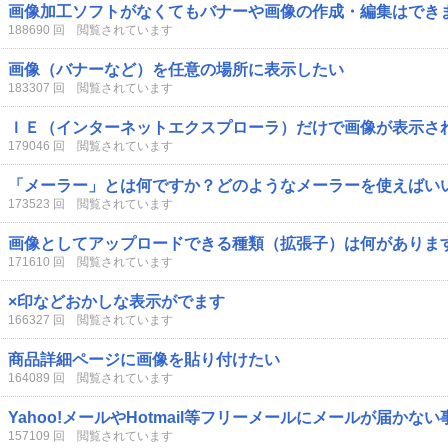
画像加工ソフトがなくてもバナーや画像の作成・編集はでき
188690 回 閲覧されています
画像（バナーなど）を任意の場所に表示したい
183307 回 閲覧されています
ＩＥ（インターネットエクスプローラ）だけで画像が表示さ
179046 回 閲覧されています
「メーラー」とは何ですか？どのようなメーラーを使えばい
173523 回 閲覧されています
画像としてアップロードできる種類（拡張子）は何がありま
171610 回 閲覧されています
×印などおかしな表示がでます
166327 回 閲覧されています
商品詳細ページに画像を貼り付けたい
164089 回 閲覧されています
Yahoo!メールやHotmail等フリーメールにメールが届かな
157109 回 閲覧されています