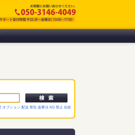
意
オプション
配送
警告
薬事法 NG 禁止 化粧