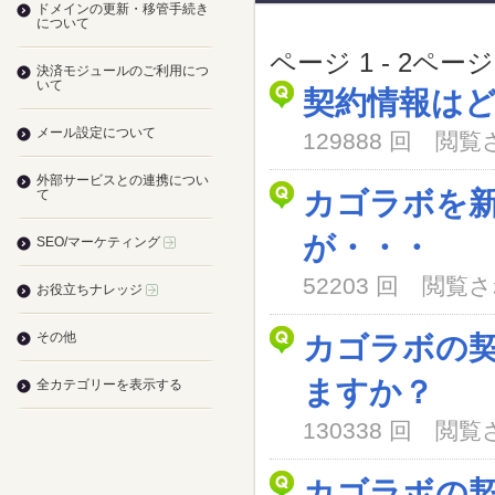
ドメインの更新・移管手続き
について
ページ 1 - 2ペー
決済モジュールのご利用につ
いて
契約情報は
メール設定について
129888 回 閲
外部サービスとの連携につい
カゴラボを
て
が・・・
SEO/マーケティング
52203 回 閲
お役立ちナレッジ
その他
カゴラボの
ますか？
全カテゴリーを表示する
130338 回 閲
カゴラボの