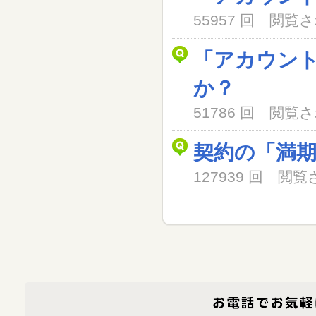
55957 回 閲
「アカウン
か？
51786 回 閲
契約の「満
127939 回 閲