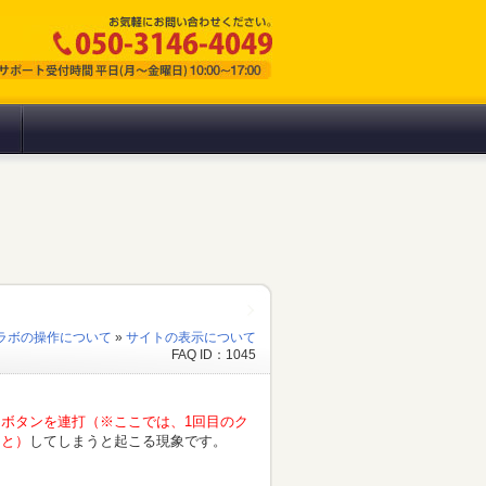
ラボの操作について
»
サイトの表示について
FAQ ID：1045
。
ボタンを連打（※ここでは、1回目のク
こと）
してしまうと起こる現象です。