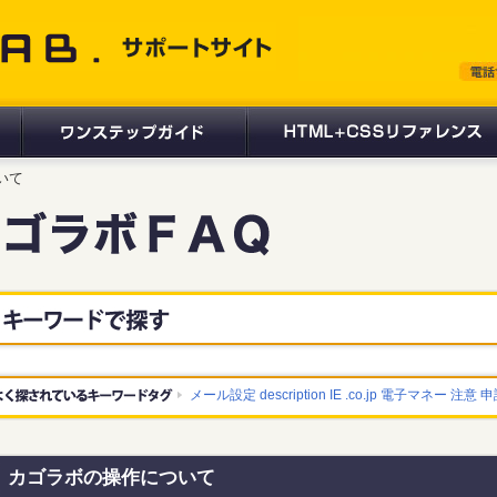
 サポートサイト
いて
メール設定
description
IE
.co.jp
電子マネー
注意
申
カゴラボの操作について