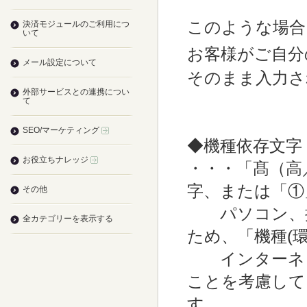
このような場合
決済モジュールのご利用につ
いて
お客様がご自
メール設定について
そのまま入力さ
外部サービスとの連携につい
て
SEO/マーケティング
◆機種依存文字
お役立ちナレッジ
・・・「髙（高
字、または「①
その他
パソコン、携
全カテゴリーを表示する
ため、「機種(
インターネッ
ことを考慮して
す。