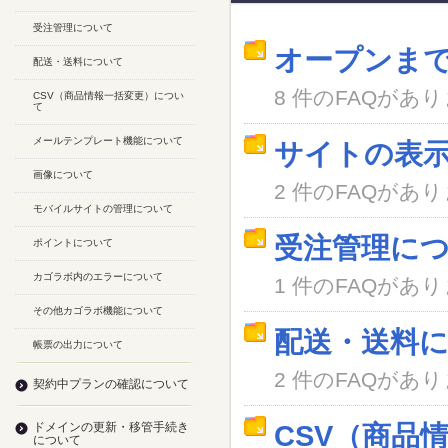
受注管理について
オープンま
配送・送料について
8 件のFAQがあ
CSV（商品情報一括変更）につい
て
メールテンプレート機能について
サイトの表
画像について
2 件のFAQがあ
モバイルサイトの管理について
受注管理に
ポイントについて
カゴラボ内のエラーについて
1 件のFAQがあ
その他カゴラボ機能について
配送・送料
帳票の出力について
2 件のFAQがあ
契約中プランの確認について
ドメインの更新・移管手続き
CSV（商品
について