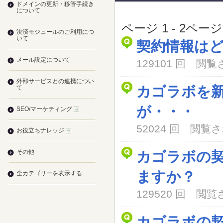
ドメインの更新・移管手続き
について
ページ 1 - 2ペー
決済モジュールのご利用につ
いて
契約情報は
メール設定について
129101 回 閲
外部サービスとの連携につい
カゴラボを
て
が・・・
SEO/マーケティング
52024 回 閲
お役立ちナレッジ
その他
カゴラボの
ますか？
全カテゴリーを表示する
129520 回 閲
カゴラボの