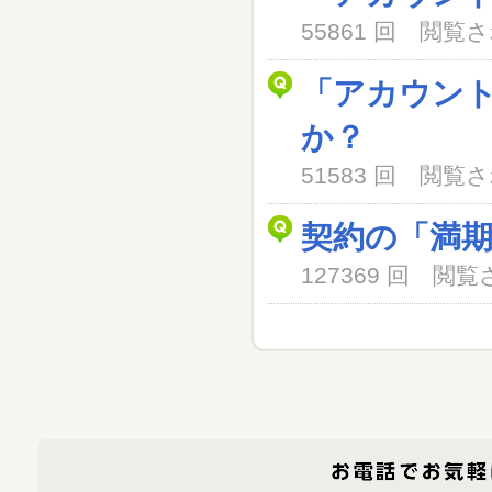
55861 回 閲
「アカウン
か？
51583 回 閲
契約の「満
127369 回 閲