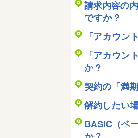
請求内容の
ですか？
「アカウン
「アカウン
か？
契約の「満
解約したい
BASIC（
か？