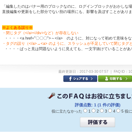
「編集したのはバナー用のブロックなのに、ログインブロックがおかしな
直接編集や更新をした部分でない別の場所にも、影響を及ぼすことがあり
※よくある誤り※
・閉じタグ（</a></div>など）が存在しない
・・・・<a href="〇〇〇">～</a> のように、対になって初めて意味
・タグの誤り（</a>→<a> のように、スラッシュが不足していて閉じタ
・・・・ぱっと見は問題ないように見えても、一文字抜けていることがあ
最終更新日：2017-03-30 07:57 ｜ FAQ ID：1
評価点数: 1 (1 件の評価)
役に立たなかった
1
2
3
4
5 