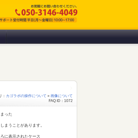
リ：
カゴラボの操作について
»
画像について
FAQ ID：1072
しまった
てしまうことがあります。
ころに表示されたケース