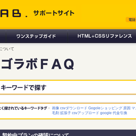
 サポートサイト
認について
画像
csvダウンロード
Gogoleショッピング
原因
マ
毛剤
拡張子
csvアップロード
google
代金引換
契約中プランの確認について