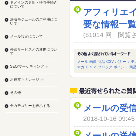
ドメインの更新・移管手続き
について
アフィリエ
決済モジュールのご利用につ
要な情報一
いて
(81014 回 閲
メール設定について
外部サービスとの連携につい
て
メール
画像
商品
CSV
バナー
カテ
SEO/マーケティング
マガ
ＣＳＶ
ブロック
ポイント
商
お役立ちナレッジ
その他
メールの受
全カテゴリーを表示する
2018-10-16 09
メールの送