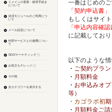
一番はじめのご
ドメインの更新・移管手続き
について
「契約申込書」
決済モジュールのご利用につ
もしくはサイト
いて
「申込内容確認
メール設定について
に記載しており
外部サービスとの連携につい
て
SEO/マーケティング
以下のような情
お役立ちナレッジ
・
ご契約プラン
・
月額料金
その他
・
お申込みオプ
全カテゴリーを表示する
等）
・カゴラボ初
期
・
月額料金ご請