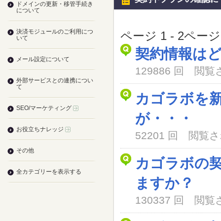
ドメインの更新・移管手続き
について
決済モジュールのご利用につ
ページ 1 - 2ペー
いて
契約情報は
メール設定について
129886 回 閲
外部サービスとの連携につい
て
カゴラボを
SEO/マーケティング
が・・・
お役立ちナレッジ
52201 回 閲
その他
カゴラボの
全カテゴリーを表示する
ますか？
130337 回 閲