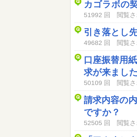
カゴラボの
51992 回 閲
引き落とし
49682 回 閲
口座振替用
求が来まし
50109 回 閲
請求内容の
ですか？
52505 回 閲