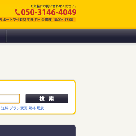
F
送料
プラン変更
規格
用意