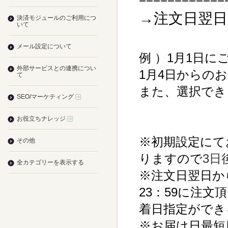
→注文日翌日
決済モジュールのご利用につ
いて
メール設定について
例 ）1月1日に
外部サービスとの連携につい
1月4日からの
て
また、選択でき
SEO/マーケティング
お役立ちナレッジ
※初期設定にて
その他
りますので
3日
全カテゴリーを表示する
※注文日翌日か
23：59に注文
着日指定ができ
※お届け日最短