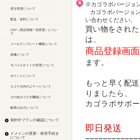
※カゴラボバージョ
受注管理について
カゴラボバージョン
い合わせください。
配送・送料について
買い物をされた
CSV（商品情報一括変更）につい
て
は、
メールテンプレート機能について
商品登録画
画像について
ます。
モバイルサイトの管理について
ポイントについて
もっと早く配送
カゴラボ内のエラーについて
りましたら、
その他カゴラボ機能について
カゴラボサポ
帳票の出力について
契約中プランの確認について
即日発送
ドメインの更新・移管手続き
について
============