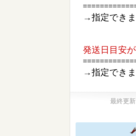
============
→指定でき
発送日目安
============
→指定でき
最終更新日：