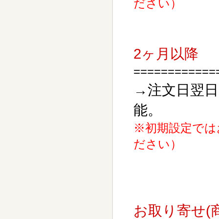
ださい）
2ヶ月以降
============
→注文日翌日
能。
※初期設定では
ださい）
お取り寄せ(