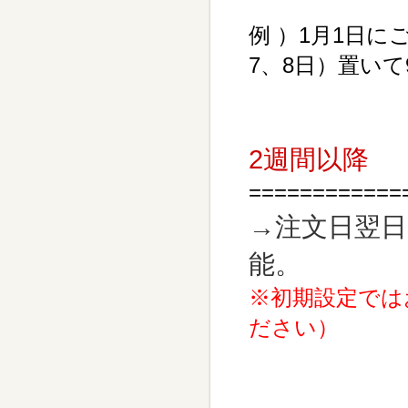
例 ）
1月1日に
7、8日）置い
2週間以降
============
→注文日翌日
能。
※初期設定では
ださい）