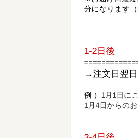
分になります（
1-2日後
============
→注文日翌日
例 ）
1月1日に
1月4日からの
3-4日後