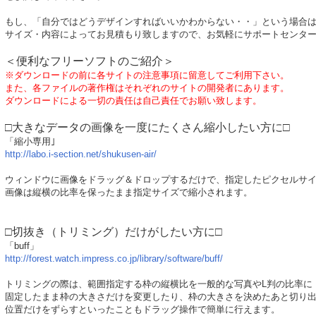
もし、「自分ではどうデザインすればいいかわからない・・」という場合
サイズ・内容によってお見積もり致しますので、お気軽にサポートセンタ
＜便利なフリーソフトのご紹介＞
※ダウンロードの前に各サイトの注意事項に留意してご利用下さい。
また、各ファイルの著作権はそれぞれのサイトの開発者にあります。
ダウンロードによる一切の責任は自己責任でお願い致します。
□大きなデータの画像を一度にたくさん縮小したい方に□
「縮小専用｣
http://labo.i-section.net/shukusen-air/
ウィンドウに画像をドラッグ＆ドロップするだけで、指定したピクセルサ
画像は縦横の比率を保ったまま指定サイズで縮小されます。
□切抜き（トリミング）だけがしたい方に□
「buff」
http://forest.watch.impress.co.jp/library/software/buff/
トリミングの際は、範囲指定する枠の縦横比を一般的な写真やL判の比率に
固定したまま枠の大きさだけを変更したり、枠の大きさを決めたあと切り
位置だけをずらすといったこともドラッグ操作で簡単に行えます。