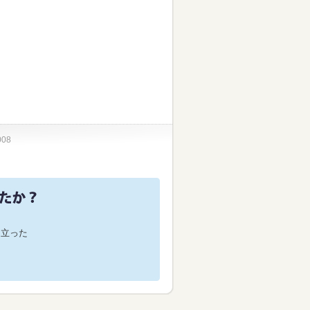
008
役に立った