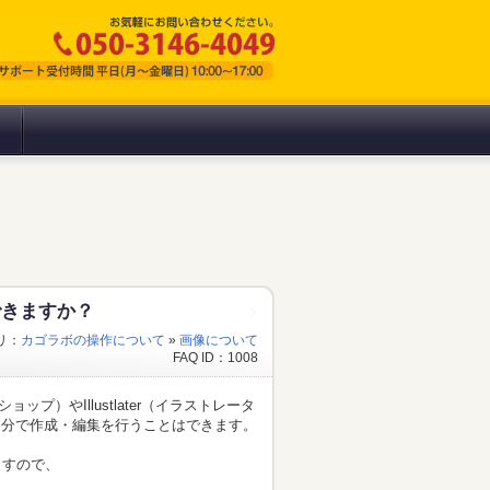
できますか？
リ：
カゴラボの操作について
»
画像について
FAQ ID：1008
プ）やIllustlater（イラストレータ
自分で作成・編集を行うことはできます。
ますので、