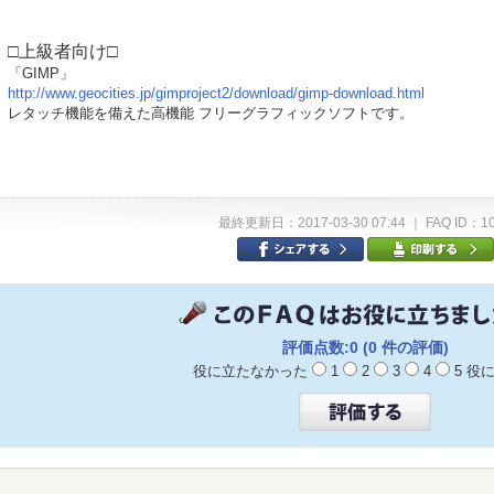
□上級者向け□
「GIMP」
http://www.geocities.jp/gimproject2/download/gimp-download.html
レタッチ機能を備えた高機能 フリーグラフィックソフトです。
最終更新日：2017-03-30 07:44 ｜ FAQ ID：1
評価点数:0 (0 件の評価)
役に立たなかった
1
2
3
4
5 