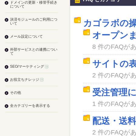
ドメインの更新・移管手続き
について
決済モジュールのご利用につ
カゴラボの
いて
オープン
メール設定について
8 件のFAQが
外部サービスとの連携につい
て
サイトの
SEO/マーケティング
2 件のFAQが
お役立ちナレッジ
受注管理
その他
1 件のFAQが
全カテゴリーを表示する
配送・送
2 件のFAQが