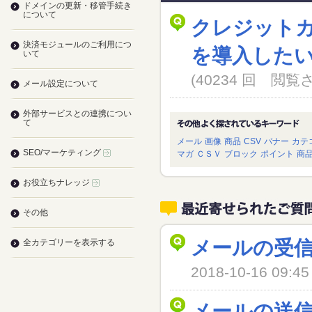
ドメインの更新・移管手続き
について
クレジット
決済モジュールのご利用につ
を導入した
いて
(40234 回 閲
メール設定について
外部サービスとの連携につい
て
メール
画像
商品
CSV
バナー
カテ
SEO/マーケティング
マガ
ＣＳＶ
ブロック
ポイント
商
お役立ちナレッジ
その他
メールの受
全カテゴリーを表示する
2018-10-16 09
メールの送