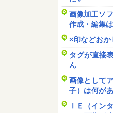
画像加工ソ
作成・編集
×印などおか
タグが直接
ん
画像として
子）は何が
ＩＥ（イン