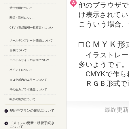
他のブラウザで
受注管理について
け表示されてい
配送・送料について
こういう場合、
CSV（商品情報一括変更）につい
て
メールテンプレート機能について
□ＣＭＹＫ形
画像について
イラストレー
モバイルサイトの管理について
多いようです。
ポイントについて
CMYKで作ら
カゴラボ内のエラーについて
ＲＧＢ形式で
その他カゴラボ機能について
帳票の出力について
最終更新日：
契約中プランの確認について
ドメインの更新・移管手続き
について