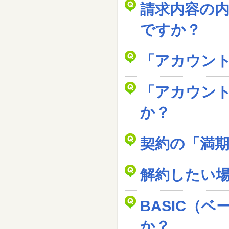
請求内容の
ですか？
「アカウン
「アカウン
か？
契約の「満
解約したい
BASIC（
か？