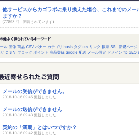
他サービスからカゴラボに乗り換えた場合、これまでのメー
ますか？
(77863 回 閲覧されています)
ール
画像
商品
CSV
バナー
カテゴリ
hosts
タグ
csv
リンク
帳票
SSL
新規ページ
ガ
ＣＳＶ
ブロック
ポイント
商品登録
google
配送
メール設定
ドメイン
ftp
SEO
メールの受信ができません。
2018-10-16 09:45 更新しました
メールの送信ができません
2018-10-16 09:43 更新しました
契約の「満期」とはいつですか？
2018-10-16 09:42 更新しました