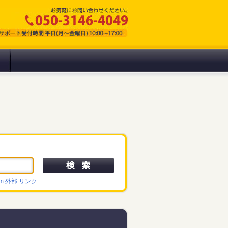
om
外部
リンク