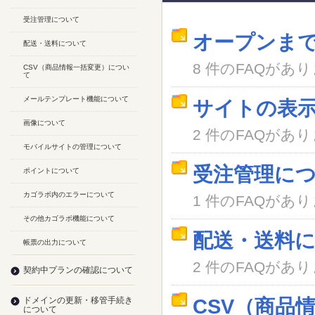
受注管理について
オープンま
配送・送料について
8 件のFAQがあ
CSV（商品情報一括変更）につい
て
メールテンプレート機能について
サイトの表
画像について
2 件のFAQがあ
モバイルサイトの管理について
受注管理に
ポイントについて
カゴラボ内のエラーについて
1 件のFAQがあ
その他カゴラボ機能について
配送・送料
帳票の出力について
2 件のFAQがあ
契約中プランの確認について
ドメインの更新・移管手続き
CSV（商品
について